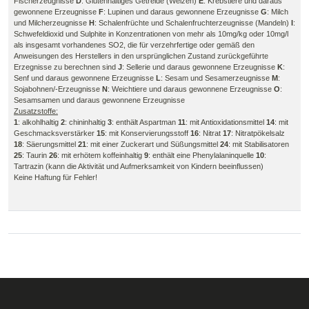
Fischerzeugnisse
D
: Glutenhaltiges Getreide (Weizen)
E
: Krebstiere und daraus
gewonnene Erzeugnisse
F
: Lupinen und daraus gewonnene Erzeugnisse
G
: Milch
und Milcherzeugnisse
H
: Schalenfrüchte und Schalenfruchterzeugnisse (Mandeln)
I
:
Schwefeldioxid und Sulphite in Konzentrationen von mehr als 10mg/kg oder 10mg/l
als insgesamt vorhandenes SO2, die für verzehrfertige oder gemäß den
Anweisungen des Herstellers in den ursprünglichen Zustand zurückgeführte
Erzegnisse zu berechnen sind
J
: Sellerie und daraus gewonnene Erzeugnisse
K
:
Senf und daraus gewonnene Erzeugnisse
L
: Sesam und Sesamerzeugnisse
M
:
Sojabohnen/-Erzeugnisse
N
: Weichtiere und daraus gewonnene Erzeugnisse
O
:
Sesamsamen und daraus gewonnene Erzeugnisse
Zusatzstoffe:
1
: alkohlhaltig
2
: chininhaltig
3
: enthält Aspartman
11
: mit Antioxidationsmittel
14
: mit
Geschmacksverstärker
15
: mit Konservierungsstoff
16
: Nitrat
17
: Nitratpökelsalz
18
: Säerungsmittel
21
: mit einer Zuckerart und Süßungsmittel
24
: mit Stabilisatoren
25
: Taurin
26
: mit erhötem koffeinhaltig
9
: enthält eine Phenylalaninquelle
10
:
Tartrazin (kann die Aktivität und Aufmerksamkeit von Kindern beeinflussen)
Keine Haftung für Fehler!