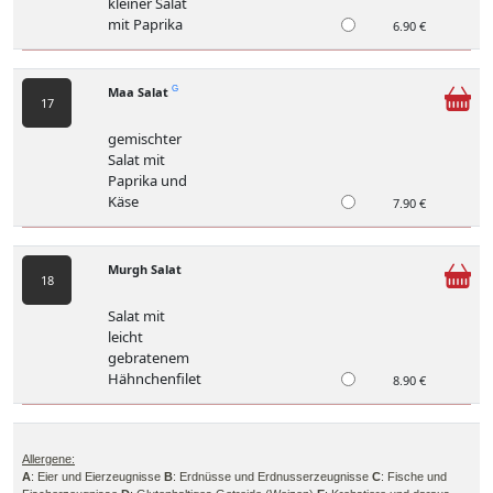
kleiner Salat
mit Paprika
6.90 €
Maa Salat
G
17
gemischter
Salat mit
Paprika und
Käse
7.90 €
Murgh Salat
18
Salat mit
leicht
gebratenem
Hähnchenfilet
8.90 €
Allergene:
A
: Eier und Eierzeugnisse
B
: Erdnüsse und Erdnusserzeugnisse
C
: Fische und