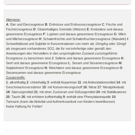
Allergene:
A
: Eier und Eierzeugnisse
B
: Erdnüsse und Erdnusserzeugnisse
C
: Fische und
Fischerzeugnisse
D
: Glutenhaltiges Getreide (Weizen)
E
: Krebstiere und daraus
gewonnene Erzeugnisse
F
: Lupinen und daraus gewonnene Erzeugnisse
G
: Milch
und Milcherzeugnisse
H
: Schalenfrüchte und Schalenfruchterzeugnisse (Mandeln)
I
:
Schwefeldioxid und Sulphite in Konzentrationen von mehr als 10mg/kg oder 10mg/l
als insgesamt vorhandenes SO2, die für verzehrfertige oder gemäß den
Anweisungen des Herstellers in den ursprünglichen Zustand zurückgeführte
Erzegnisse zu berechnen sind
J
: Sellerie und daraus gewonnene Erzeugnisse
K
:
Senf und daraus gewonnene Erzeugnisse
L
: Sesam und Sesamerzeugnisse
M
:
Sojabohnen/-Erzeugnisse
N
: Weichtiere und daraus gewonnene Erzeugnisse
O
:
Sesamsamen und daraus gewonnene Erzeugnisse
Zusatzstoffe:
1
: alkohlhaltig
2
: chininhaltig
3
: enthält Aspartman
11
: mit Antioxidationsmittel
14
: mit
Geschmacksverstärker
15
: mit Konservierungsstoff
16
: Nitrat
17
: Nitratpökelsalz
18
: Säerungsmittel
21
: mit einer Zuckerart und Süßungsmittel
24
: mit Stabilisatoren
25
: Taurin
26
: mit erhötem koffeinhaltig
9
: enthält eine Phenylalaninquelle
10
:
Tartrazin (kann die Aktivität und Aufmerksamkeit von Kindern beeinflussen)
Keine Haftung für Fehler!