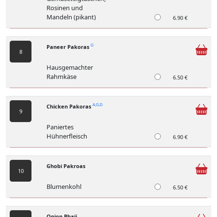
Rosinen und
Mandeln (pikant)
6.90 €
Paneer Pakoras
G
8
Hausgemachter
Rahmkäse
6.50 €
Chicken Pakoras
A,G,D
9
Paniertes
Hühnerfleisch
6.90 €
Ghobi Pakroas
10
Blumenkohl
6.50 €
Onion Bhaji