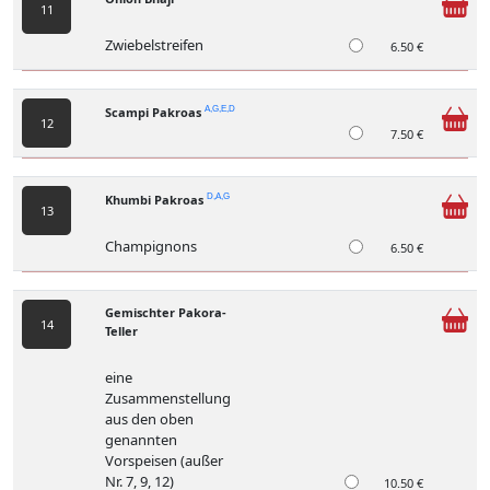
11
Zwiebelstreifen
6.50 €
Scampi Pakroas
A,G,E,D
12
7.50 €
Khumbi Pakroas
D,A,G
13
Champignons
6.50 €
Gemischter Pakora-
14
Teller
eine
Zusammenstellung
aus den oben
genannten
Vorspeisen (außer
Nr. 7, 9, 12)
10.50 €