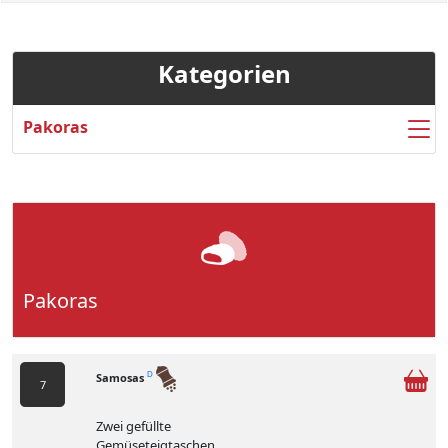
Kategorien
Pakoras
Pakoras
Samosas
D
7
Zwei gefüllte
Gemüseteigtaschen,